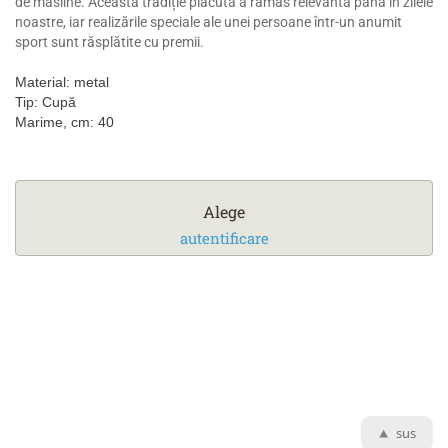
de măsline. Această tradiție plăcută a rămas relevantă până în zilele
noastre, iar realizările speciale ale unei persoane într-un anumit
sport sunt răsplătite cu premii.
Material: metal
Tip: Cupă
Marime, cm: 40
Alege
autentificare
sus