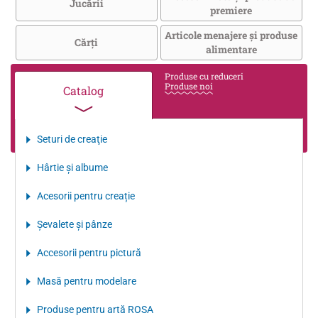
Jucării
premiere
Articole menajere și produse
Cărţi
alimentare
Produse cu reduceri
Produse noi
Catalog
Seturi de creaţie
Hârtie şi albume
Acesorii pentru creație
Şevalete şi pânze
Accesorii pentru pictură
Masă pentru modelare
Produse pentru artă ROSA