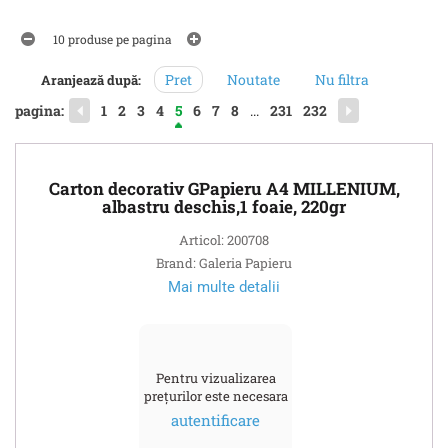
10 produse pe pagina
Pret
Noutate
Nu filtra
Aranjează după:
pagina:
1
2
3
4
5
6
7
8
...
231
232
Carton decorativ GPapieru A4 MILLENIUM,
albastru deschis,1 foaie, 220gr
Articol: 200708
Brand: Galeria Papieru
Mai multe detalii
Pentru vizualizarea
prețurilor este necesara
autentificare