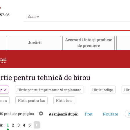
e
-57-95
Accesorii foto şi produse
Jucării
de premiere
 noi
rtie pentru tehnică de birou
te
Hirtie pentru imprimante si copiatoare
Hirtie indigo
Hir
tman
Hirtie pentru fax
Hirtie foto
10 produse pe pagina
Pret
Noutate
N
Aranjează după:
a:
1
2
3
4
5