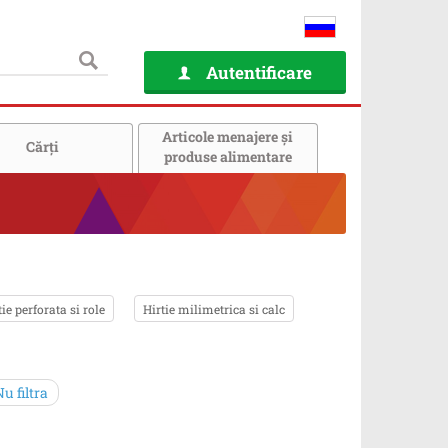
Autentificare
Articole menajere și
Cărţi
produse alimentare
tie perforata si role
Hirtie milimetrica si calc
u filtra