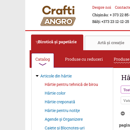
Despre noi
Contact
Chișinău: + 373 22 85
Bălți +373 23 12-12-25
Birotică şi papetărie
Artă şi creaţie
Catalog
Produse cu reduceri
Produse
Hâ
Articole din hârtie
Hârtie pentru tehnică de birou
Toa
Hârtie color
Va
Hârtie creponată
Hârtie pentru notiţe
Agende şi Organizere
pagin
Caiete şi Blocnotes-uri