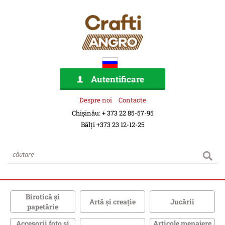
Autentificare
Despre noi
Contacte
Chișinău: + 373 22 85-57-95
Bălți +373 23 12-12-25
Birotică şi
Artă şi creaţie
Jucării
papetărie
Accesorii foto şi
Articole menajere