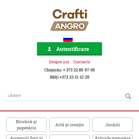
Autentificare
Despre noi
Contacte
Chișinău: + 373 22 85-57-95
Bălți +373 23 12-12-25
Birotică şi
Artă şi creaţie
Jucării
papetărie
Accesorii foto şi
Articole menajere