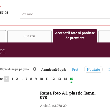
e
-57-95
Accesorii foto şi produse
Jucării
de premiere
 noi
10 produse pe pagina
Pret
Noutate
N
Aranjează după:
a:
1
2
...
7
8
9
10
11
12
13
14
15
›
Rama foto A3, plastic, lemn,
078
Articol: A3.078-29