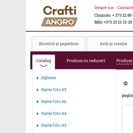
Despre noi
Contact
Chișinău: + 373 22 85
Bălți +373 23 12-12-25
Birotică şi papetărie
Artă şi creaţie
Catalog
Produse cu reduceri
Produse
Diplome
Rame foto A5
pagin
Rame foto A6
Rame foto A4
Rame foto A3