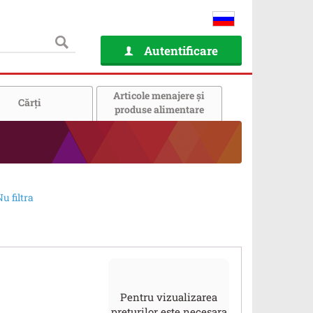
Autentificare
Articole menajere și
Cărţi
produse alimentare
u filtra
Pentru vizualizarea
prețurilor este necesara