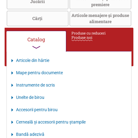
Jucării
premiere
Articole menajere și produse
Cărţi
alimentare
Produse cu reduceri
Produse noi
Catalog
Articole din hârtie
Mape pentru documente
Instrumente de scris
Unelte de birou
Accesorii pentru birou
Cerneală şi accesorii pentru ştampile
Bandă adezivă