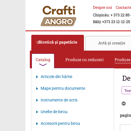
Despre noi
Contact
Chișinău: + 373 22 85
Bălți +373 23 12-12-25
Birotică şi papetărie
Artă şi creaţie
Catalog
Produse cu reduceri
Produse
De
Articole din hârtie
Mape pentru documente
Toa
Instrumente de scris
Unelte de birou
pagin
Accesorii pentru birou