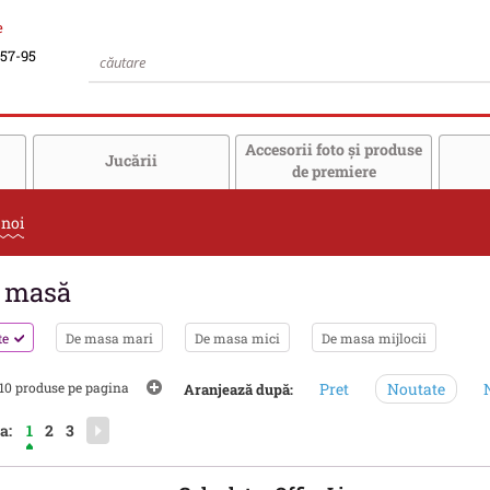
e
-57-95
Accesorii foto şi produse
Jucării
de premiere
 noi
 masă
te
De masa mari
De masa mici
De masa mijlocii
10 produse pe pagina
Pret
Noutate
N
Aranjează după:
a:
1
2
3