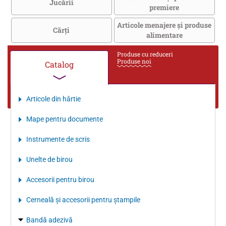
Jucării
premiere
Articole menajere și produse
Cărţi
alimentare
Produse cu reduceri
Produse noi
Catalog
Articole din hârtie
Mape pentru documente
Instrumente de scris
Unelte de birou
Accesorii pentru birou
Cerneală şi accesorii pentru ştampile
Bandă adezivă