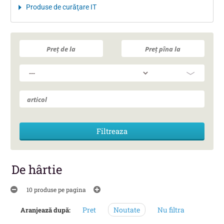
Produse de curăţare IT
De hârtie
10 produse pe pagina
Pret
Noutate
Nu filtra
Aranjează după: