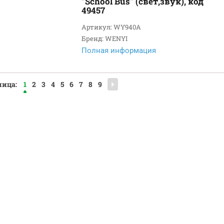
"School Bus" (свет,звук), код
49457
Артикул: WY940A
Бренд: WENYI
Полная информация
ница:
1
2
3
4
5
6
7
8
9