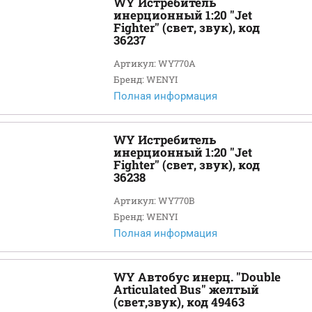
WY Истребитель
инерционный 1:20 "Jet
Fighter" (свет, звук), код
36237
Артикул: WY770A
Бренд: WENYI
Полная информация
WY Истребитель
инерционный 1:20 "Jet
Fighter" (свет, звук), код
36238
Артикул: WY770B
Бренд: WENYI
Полная информация
WY Автобус инерц. "Double
Articulated Bus" желтый
(свет,звук), код 49463