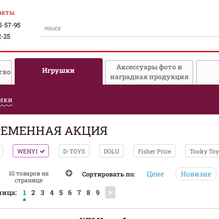
акты
5-57-95
2-25
Аксессуары фото и
Игрушки
тво
наградная продукция
нки
РЕМЕННАЯ АКЦИЯ
WENYI
D-TOYS
DOLU
Fisher Price
Tooky Toy
10 товаров на
Цене
Новизне
Сортировать по:
странице
ница:
1
2
3
4
5
6
7
8
9