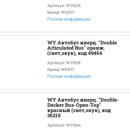
Артикул: WY913A
Бренд: WENYI
Полная информация
WY Автобус инерц. "Double
Articulated Bus" оранж.
(свет,звук), код 49464
Артикул: WY913B
Бренд: WENYI
Полная информация
WY Автобус инерц. "Double-
Decker Bus-Open-Top"
красный (свет,звук), код
36210
Артикул: WY916A