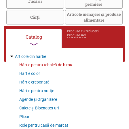
Jucării
premiere
Articole menajere și produse
Cărţi
alimentare
Produse cu reduceri
Produse noi
Catalog
Articole din hârtie
Hârtie pentru tehnică de birou
Hârtie color
Hârtie creponată
Hârtie pentru notiţe
Agende şi Organizere
Caiete şi Blocnotes-uri
Plicuri
Role pentru casă de marcat