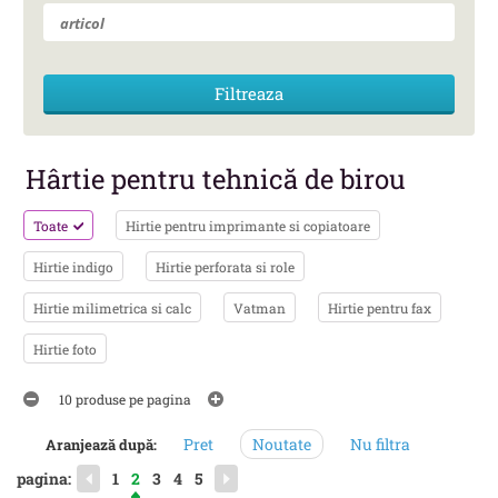
Hârtie pentru tehnică de birou
Toate
Hirtie pentru imprimante si copiatoare
Hirtie indigo
Hirtie perforata si role
Hirtie milimetrica si calc
Vatman
Hirtie pentru fax
Hirtie foto
10 produse pe pagina
Pret
Noutate
Nu filtra
Aranjează după:
pagina:
1
2
3
4
5