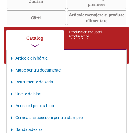
Jucării
premiere
Articole menajere și produse
Cărţi
alimentare
Produse cu reduceri
Produse noi
Catalog
Articole din hârtie
Mape pentru documente
Instrumente de scris
Unelte de birou
Accesorii pentru birou
Cerneală şi accesorii pentru ştampile
Bandă adezivă