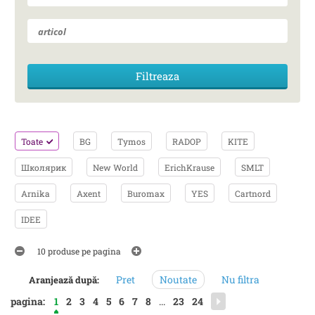
Toate
BG
Tymos
RADOP
KITE
Школярик
New World
ErichKrause
SMLT
Arnika
Axent
Buromax
YES
Cartnord
IDEE
10 produse pe pagina
Pret
Noutate
Nu filtra
Aranjează după:
pagina:
1
2
3
4
5
6
7
8
...
23
24