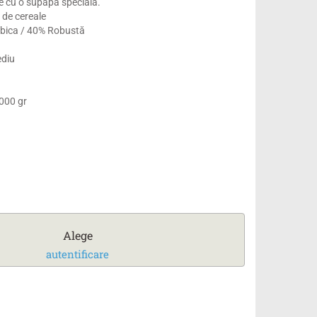
 cu o supapa specială.
 de cereale
bica / 40% Robustă
ediu
000 gr
Alege
autentificare