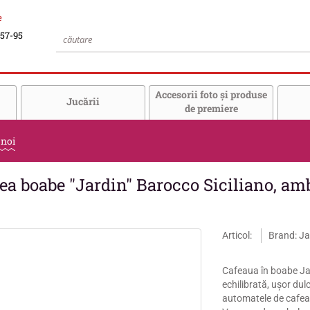
e
-57-95
Accesorii foto şi produse
Jucării
de premiere
 noi
ea boabe "Jardin" Barocco Siciliano, amb
Articol:
Brand: Ja
Cafeaua în boabe Jar
echilibrată, ușor dul
automatele de cafea