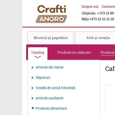
Despre noi
Contact
Chișinău: + 373 22 85
Bălți +373 23 12-12-25
Birotică şi papetărie
Artă şi creaţie
Catalog
Produse cu reduceri
Produse
Caf
Articole din hârtie
Săpunuri
Veselă de unică folosinţă
Articole curăţenie
Produse alimentare