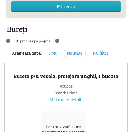
Bureţi
10 produse pe pagina
Pret
Noutate
Nu filtra
Aranjează după:
Bureta p/u vesela, protejare unghii, 1 bucata
Articol:
Brand: Prima
Mai multe detalii
Pentru vizualizarea
prețurilor este necesara