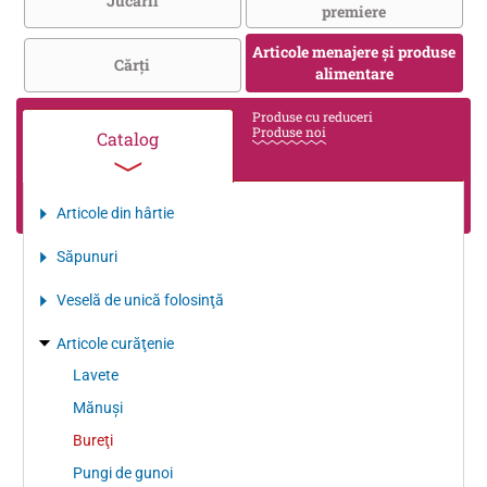
Jucării
premiere
Articole menajere și produse
Cărţi
alimentare
Produse cu reduceri
Produse noi
Catalog
Articole din hârtie
Săpunuri
Veselă de unică folosinţă
Articole curăţenie
Lavete
Mănuşi
Bureţi
Pungi de gunoi