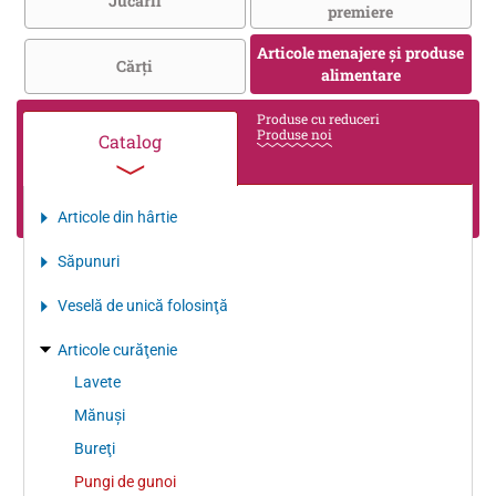
Jucării
premiere
Articole menajere și produse
Cărţi
alimentare
Produse cu reduceri
Produse noi
Catalog
Articole din hârtie
Săpunuri
Veselă de unică folosinţă
Articole curăţenie
Lavete
Mănuşi
Bureţi
Pungi de gunoi