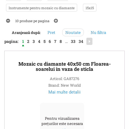
Instrumente pentru mozaic cu diamante
15х15
10 produse pe pagina
Pret
Noutate
Nu filtra
Aranjează după:
pagina:
1
2
3
4
5
6
7
8
...
33
34
Mozaic cu diamante 40x50 cm Floarea-
soarelui in vaza de sticla
Articol: GA87276
Brand: New World
Mai multe detalii
Pentru vizualizarea
prețurilor este necesara