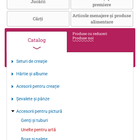
Jucării
premiere
Articole menajere și produse
Cărţi
alimentare
Produse cu reduceri
Produse noi
Catalog
Seturi de creaţie
Hârtie şi albume
Acesorii pentru creație
Şevalete şi pânze
Accesorii pentru pictură
Genţi şi tuburi
Unelte pentru artă
Boxe şi palete