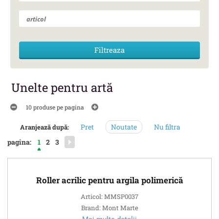
Unelte pentru artă
10 produse pe pagina
Pret
Noutate
Nu filtra
Aranjează după:
pagina:
1
2
3
Roller acrilic pentru argila polimerică
Articol: MMSP0037
Brand: Mont Marte