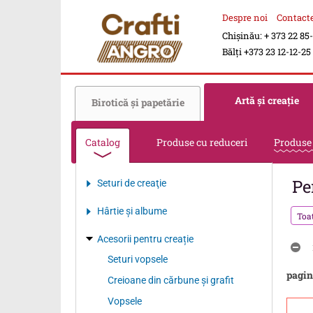
Despre noi
Contact
Chișinău: + 373 22 85
Bălți +373 23 12-12-25
Artă şi creaţie
Birotică şi papetărie
Catalog
Produse cu reduceri
Produse
Pe
Seturi de creaţie
Hârtie şi albume
Toa
Acesorii pentru creație
Seturi vopsele
pagin
Creioane din cărbune şi grafit
Vopsele