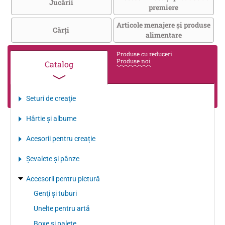
Jucării
premiere
Articole menajere și produse
Cărţi
alimentare
Produse cu reduceri
Produse noi
Catalog
Seturi de creaţie
Hârtie şi albume
Acesorii pentru creație
Şevalete şi pânze
Accesorii pentru pictură
Genţi şi tuburi
Unelte pentru artă
Boxe şi palete