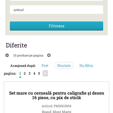
Diferite
10 produse pe pagina
Pret
Noutate
Nu filtra
Aranjează după:
pagina:
1
2
3
4
5
Set mare cu cerneală pentru caligrafie și desen
16 piese, cu pix de sticlă
Articol: PMNK0004
Brand: Mont Marte