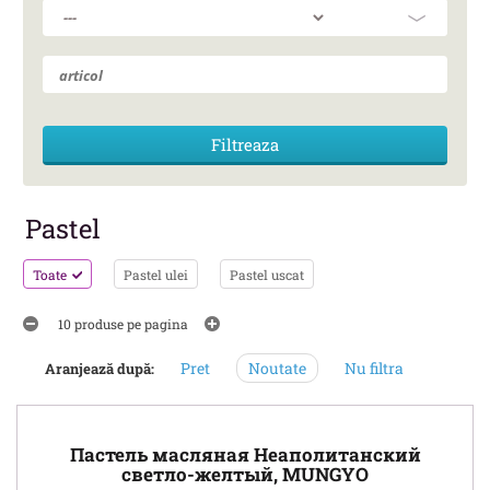
Pastel
Toate
Pastel ulei
Pastel uscat
10 produse pe pagina
Pret
Noutate
Nu filtra
Aranjează după:
Пастель масляная Неаполитанский
светло-желтый, MUNGYO