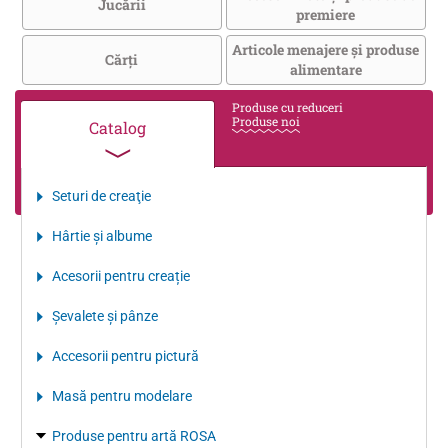
Jucării
premiere
Articole menajere și produse
Cărţi
alimentare
Produse cu reduceri
Produse noi
Catalog
Seturi de creaţie
Hârtie şi albume
Acesorii pentru creație
Şevalete şi pânze
Accesorii pentru pictură
Masă pentru modelare
Produse pentru artă ROSA