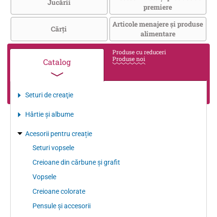
Jucării
premiere
Articole menajere și produse
Cărţi
alimentare
Produse cu reduceri
Produse noi
Catalog
Seturi de creaţie
Hârtie şi albume
Acesorii pentru creație
Seturi vopsele
Creioane din cărbune şi grafit
Vopsele
Creioane colorate
Pensule şi accesorii