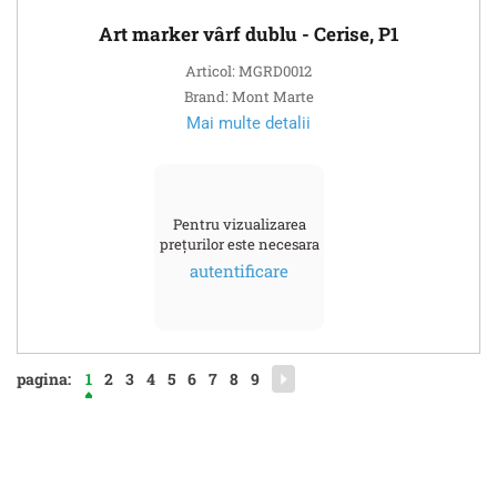
Art marker vârf dublu - Cerise, P1
Articol: MGRD0012
Brand: Mont Marte
Mai multe detalii
Pentru vizualizarea
prețurilor este necesara
autentificare
pagina:
1
2
3
4
5
6
7
8
9