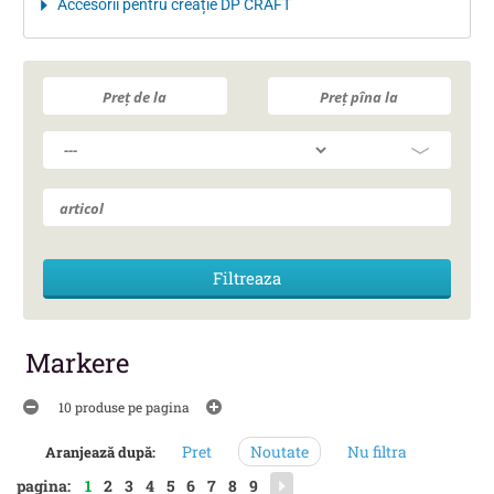
Accesorii pentru creație DP CRAFT
Markere
10 produse pe pagina
Pret
Noutate
Nu filtra
Aranjează după:
pagina:
1
2
3
4
5
6
7
8
9