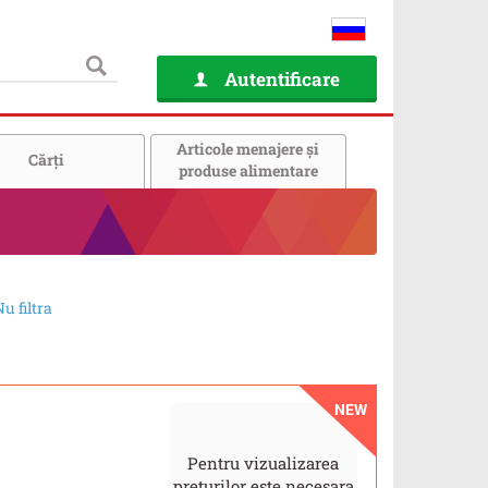
Autentificare
Articole menajere și
Cărţi
produse alimentare
u filtra
NEW
Pentru vizualizarea
prețurilor este necesara