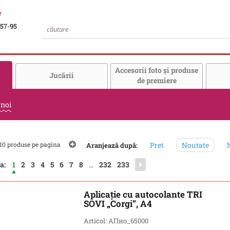
e
-57-95
Accesorii foto şi produse
Jucării
de premiere
 noi
10 produse pe pagina
Pret
Noutate
N
Aranjează după:
a:
1
2
3
4
5
6
7
8
...
232
233
Aplicație cu autocolante TRI
SOVI „Corgi”, A4
Articol: АПно_65000