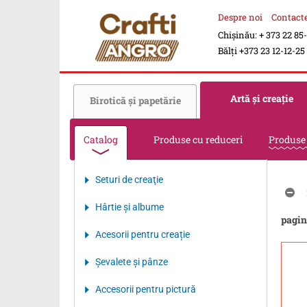
Despre noi
Contact
Chișinău: + 373 22 85
Bălți +373 23 12-12-25
Artă şi creaţie
Birotică şi papetărie
Catalog
Produse cu reduceri
Produse
Seturi de creaţie
Hârtie şi albume
pagin
Acesorii pentru creație
Şevalete şi pânze
Accesorii pentru pictură