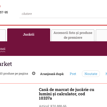
e
-57-95
Accesorii foto şi produse
Jucării
de premiere
 noi
rket
10 produse pe pagina
Pret
Noutate
N
Aranjează după:
Casă de marcat de jucărie cu
lumini și calculator, cod
10337a
Articol: KDL888-66