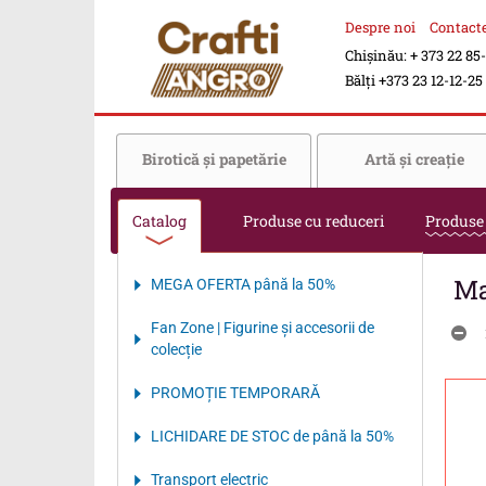
Despre noi
Contact
Chișinău: + 373 22 85
Bălți +373 23 12-12-25
Birotică şi papetărie
Artă şi creaţie
Catalog
Produse cu reduceri
Produse
Ma
MEGA OFERTA până la 50%
Fan Zone | Figurine și accesorii de
colecție
PROMOȚIE TEMPORARĂ
LICHIDARE DE STOC de până la 50%
Transport electriс