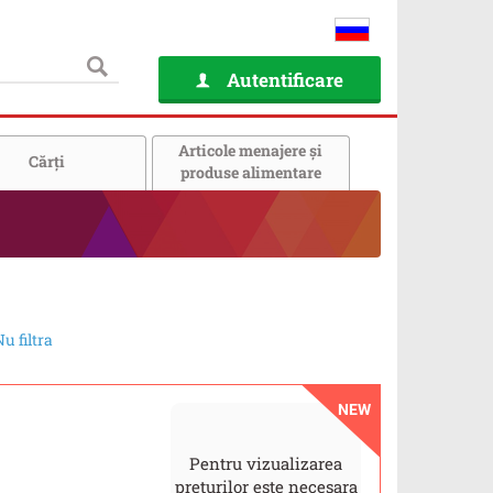
Autentificare
Articole menajere și
Cărţi
produse alimentare
u filtra
NEW
Pentru vizualizarea
prețurilor este necesara