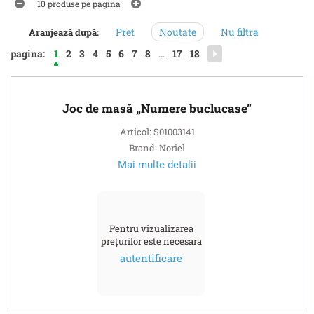
10 produse pe pagina
Pret
Noutate
Nu filtra
Aranjează după:
pagina:
1
2
3
4
5
6
7
8
...
17
18
Joc de masă „Numere buclucase”
Articol: S01003141
Brand: Noriel
Mai multe detalii
Pentru vizualizarea
prețurilor este necesara
autentificare