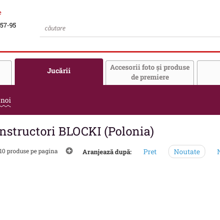
e
-57-95
Accesorii foto şi produse
Jucării
de premiere
 noi
nstructori BLOCKI (Polonia)
10 produse pe pagina
Pret
Noutate
N
Aranjează după: