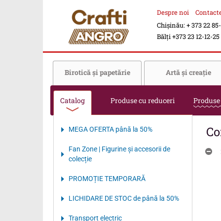
Despre noi
Contact
Chișinău: + 373 22 85
Bălți +373 23 12-12-25
Birotică şi papetărie
Artă şi creaţie
Catalog
Produse cu reduceri
Produse
Co
MEGA OFERTA până la 50%
Fan Zone | Figurine și accesorii de
colecție
PROMOȚIE TEMPORARĂ
LICHIDARE DE STOC de până la 50%
Transport electriс