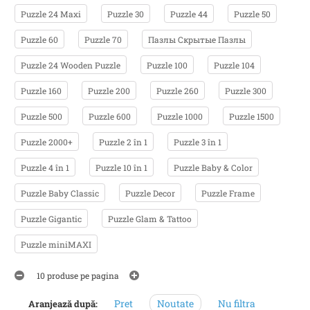
Puzzle 24 Maxi
Puzzle 30
Puzzle 44
Puzzle 50
Puzzle 60
Puzzle 70
Пазлы Скрытые Пазлы
Puzzle 24 Wooden Puzzle
Puzzle 100
Puzzle 104
Puzzle 160
Puzzle 200
Puzzle 260
Puzzle 300
Puzzle 500
Puzzle 600
Puzzle 1000
Puzzle 1500
Puzzle 2000+
Puzzle 2 în 1
Puzzle 3 în 1
Puzzle 4 în 1
Puzzle 10 în 1
Puzzle Baby & Color
Puzzle Baby Classic
Puzzle Decor
Puzzle Frame
Puzzle Gigantic
Puzzle Glam & Tattoo
Puzzle miniMAXI
10 produse pe pagina
Pret
Noutate
Nu filtra
Aranjează după: