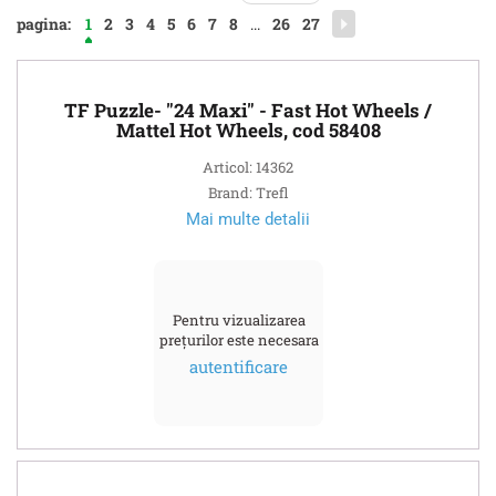
pagina:
1
2
3
4
5
6
7
8
...
26
27
TF Puzzle- "24 Maxi" - Fast Hot Wheels /
Mattel Hot Wheels, cod 58408
Articol: 14362
Brand: Trefl
Mai multe detalii
Pentru vizualizarea
prețurilor este necesara
autentificare