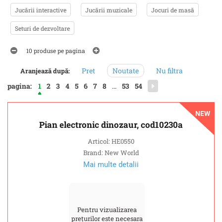
Jucării interactive
Jucării muzicale
Jocuri de masă
Seturi de dezvoltare
10 produse pe pagina
Pret
Noutate
Nu filtra
Aranjează după:
pagina:
1
2
3
4
5
6
7
8
...
53
54
NEW
Pian electronic dinozaur, cod10230a
Articol: HE0550
Brand: New World
Mai multe detalii
Pentru vizualizarea
prețurilor este necesara