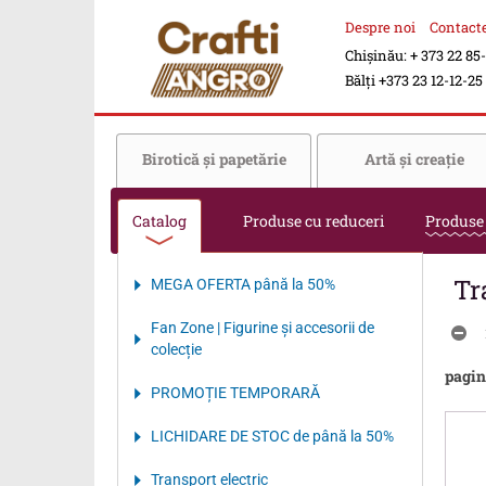
Despre noi
Contact
Chișinău: + 373 22 85
Bălți +373 23 12-12-25
Birotică şi papetărie
Artă şi creaţie
Catalog
Produse cu reduceri
Produse
Tr
MEGA OFERTA până la 50%
Fan Zone | Figurine și accesorii de
colecție
pagin
PROMOȚIE TEMPORARĂ
LICHIDARE DE STOC de până la 50%
Transport electriс