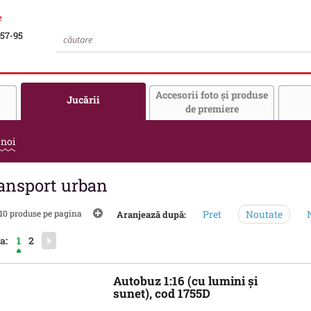
e
-57-95
Accesorii foto şi produse
Jucării
de premiere
 noi
ansport urban
10 produse pe pagina
Pret
Noutate
N
Aranjează după:
a:
1
2
Autobuz 1:16 (cu lumini și
sunet), cod 1755D