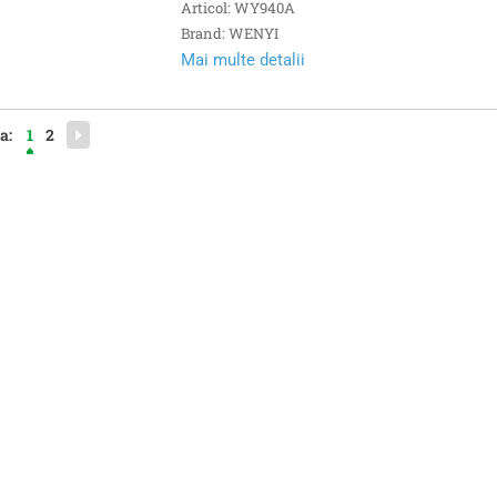
Articol: WY940A
Brand: WENYI
Mai multe detalii
a:
1
2