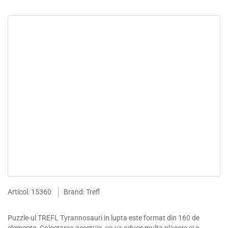
Articol: 15360
Brand: Trefl
Puzzle-ul TREFL Tyrannosauri in lupta este format din 160 de
elemente. Colectarea acestuia, va va aduce multa placere si o