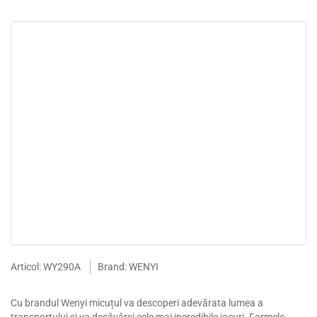
Articol: WY290A
Brand: WENYI
Cu brandul Wenyi micuțul va descoperi adevărata lumea a
transportului și va desăvârși cele mai incredibile jocuri. Formele