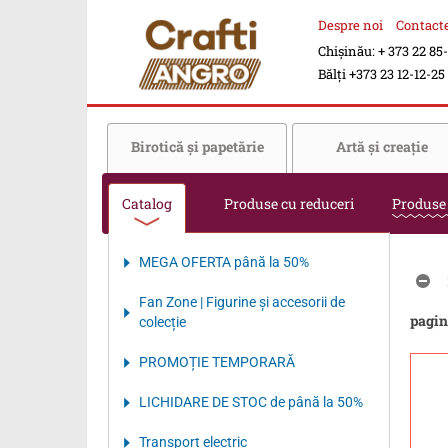
Despre noi
Contact
Chișinău: + 373 22 85
Bălți +373 23 12-12-25
Birotică şi papetărie
Artă şi creaţie
Catalog
Produse cu reduceri
Produse
MEGA OFERTA până la 50%
Fan Zone | Figurine și accesorii de
pagin
colecție
PROMOȚIE TEMPORARĂ
LICHIDARE DE STOC de până la 50%
Transport electriс