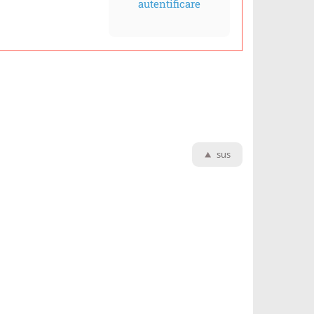
autentificare
sus