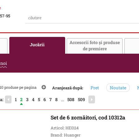
e
-57-95
Accesorii foto şi produse
Jucării
de premiere
 noi
10 produse pe pagina
Pret
Noutate
N
Aranjează după:
a:
1
2
3
4
5
6
7
8
...
508
509
Set de 6 zornăitori, cod 10312a
Articol: HE0114
Brand: Huanger