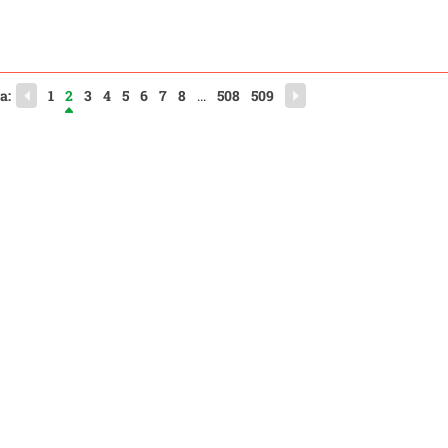
a:
1
2
3
4
5
6
7
8
...
508
509