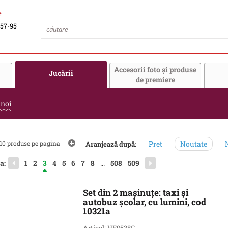
e
-57-95
Accesorii foto şi produse
Jucării
de premiere
 noi
10 produse pe pagina
Pret
Noutate
N
Aranjează după:
a:
1
2
3
4
5
6
7
8
...
508
509
Set din 2 mașinuțe: taxi și
autobuz școlar, cu lumini, cod
10321a
Articol: HE0538C